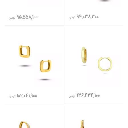
94,038,300
95,558,100
تومان
تومان
136,434,100
102,041,900
تومان
تومان