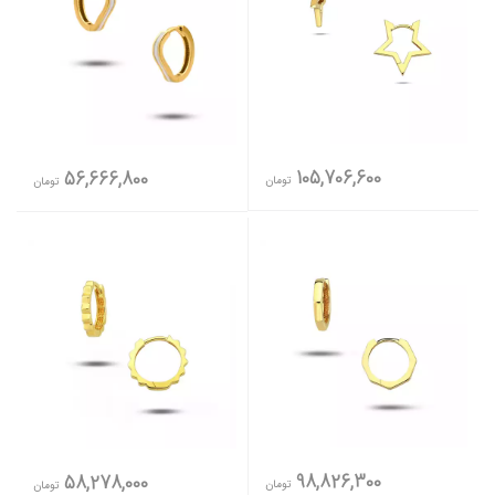
105,706,600
56,666,800
تومان
تومان
98,826,300
58,278,000
تومان
تومان