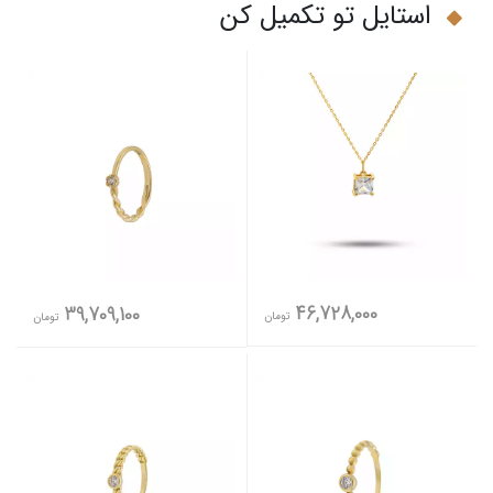
استایل تو تکمیل کن
46,728,000
39,709,100
تومان
تومان