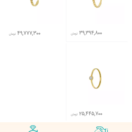
39,394,800
49,777,300
تومان
تومان
25,445,700
تومان