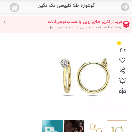
گوشواره طلا کلیپسی تک نگین
منو
18,933,000
قیمت هرگرم طلای 18 عیار:
تومان
صفحه اصلی
دسته بندی محصولات
4.2
نمایندگی ها
مجله روبی
درباره ما
اعطای نمایندگی
تماس با ما