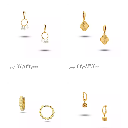
112,083,700
97,732,000
تومان
تومان