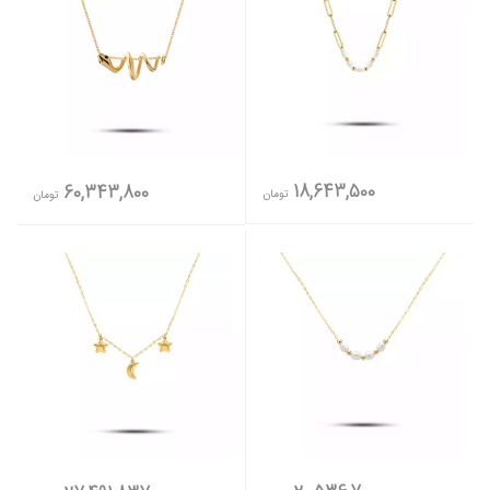
18,643,500
60,343,800
تومان
تومان