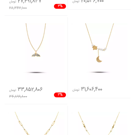
20,536,700
27,491,837
تومان
تومان
3%
28,342,100
31,606,400
33,852,806
تومان
تومان
3%
34,899,800