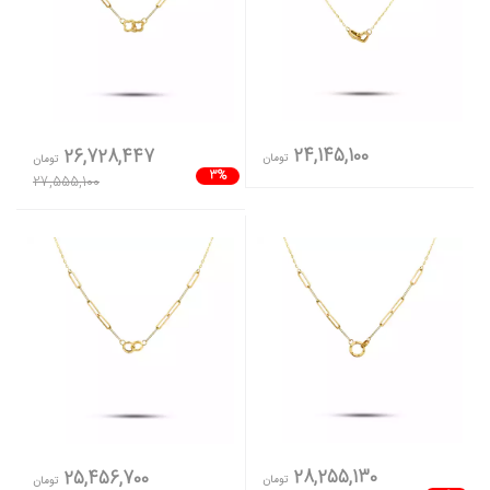
24,145,100
26,728,447
تومان
تومان
3%
27,555,100
28,255,130
25,456,700
تومان
تومان