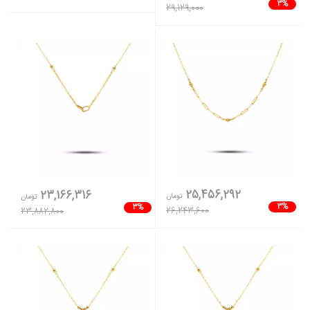
3%
29,129,000
25,456,292
23,166,316
تومان
تومان
3%
3%
26,243,600
23,882,800