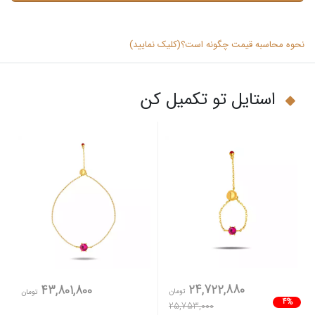
نحوه محاسبه قیمت چگونه است؟(کلیک نمایید)
استایل تو تکمیل کن
24,722,880
43,801,800
تومان
تومان
4%
25,753,000