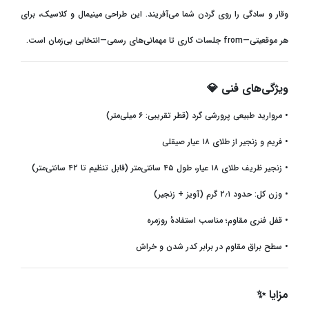
وقار و سادگی را روی گردن شما می‌آفریند. این طراحی مینیمال و کلاسیک، برای
هر موقعیتی
—from
جلسات کاری تا مهمانی‌های رسمی—انتخابی بی‌زمان است
.
ویژگی‌های فنی
💎
•
مروارید طبیعی پرورشی گرد (قطر تقریبی: ۶ میلی‌متر)
•
فریم و زنجیر از طلای ۱۸ عیار صیقلی
•
زنجیر ظریف طلای ۱۸ عیار، طول ۴۵ سانتی‌متر (قابل تنظیم تا ۴۲ سانتی‌متر)
•
وزن کل: حدود ۲٫۱ گرم (آویز + زنجیر)
•
قفل فنری مقاوم؛ مناسب استفادهٔ روزمره
•
سطح براق مقاوم در برابر کدر شدن و خراش
مزایا
✨