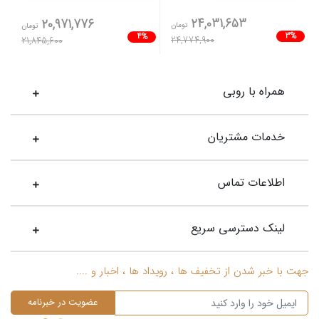
24,031,653
20,971,776
تومان
تومان
3%
4%
24,774,900
21,845,600
همراه با روبی
خدمات مشتریان
اطلاعات تماس
لینک دسترسی سریع
جهت با خبر شدن از تخفیف ها ، رویداد ها ، اخبار و ....