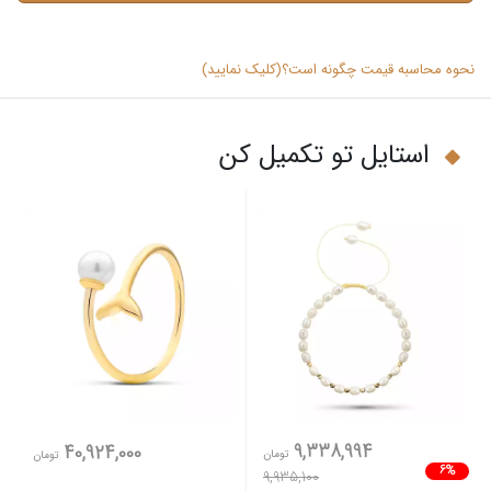
نحوه محاسبه قیمت چگونه است؟(کلیک نمایید)
استایل تو تکمیل کن
9,338,994
40,924,000
تومان
تومان
6%
9,935,100