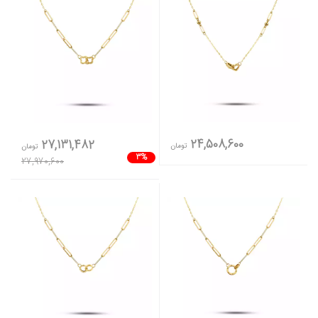
24,508,600
27,131,482
تومان
تومان
3%
27,970,600