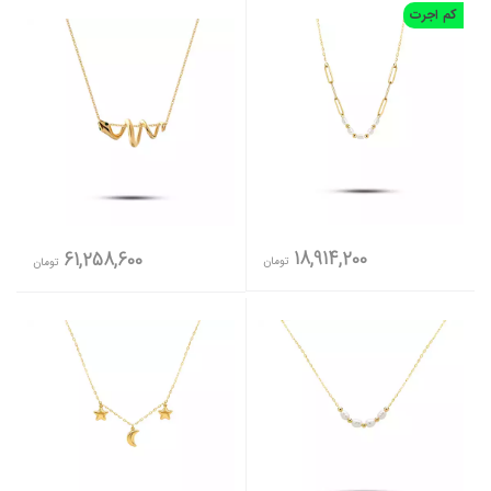
کم اجرت
18,914,200
61,258,600
تومان
تومان