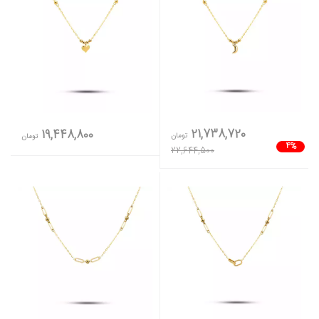
21,738,720
19,448,800
تومان
تومان
4%
22,644,500