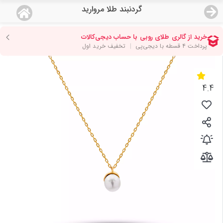
گردنبند طلا مروارید
منو
18,933,000
قیمت هرگرم طلای 18 عیار:
تومان
صفحه اصلی
دسته بندی محصولات
4.4
نمایندگی ها
مجله روبی
درباره ما
اعطای نمایندگی
تماس با ما