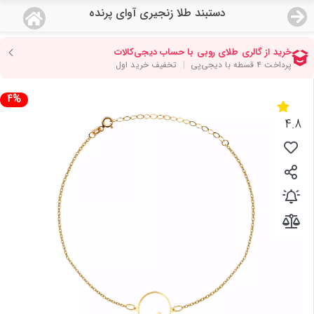
دستبند طلا زنجیری آوای پرنده
منو
18,644,000
قیمت هرگرم طلای 18 عیار:
تومان
صفحه اصلی
4%
دسته بندی محصولات
4.8
نمایندگی ها
مجله روبی
درباره ما
اعطای نمایندگی
تماس با ما