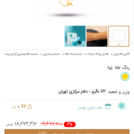
گالری طلا روبی
طلا و زیورآلات زنانه
دستبند زنانه طلا
دستبند زنجیری
دستبند طلا زنجیری آوای پرنده
زرد
رنگ طلا :
0.72گرم - دفتر مرکزی تهران
وزن و شعبه :
0.72
دفتر مرکزی تهران
گرم
18,693,312
19,472,200
4%