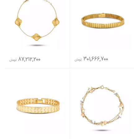
301,666,700
87,212,200
تومان
تومان