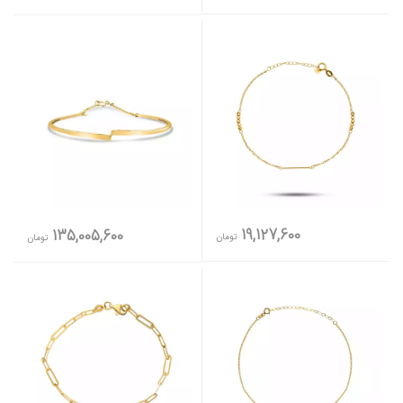
19,127,600
135,005,600
تومان
تومان