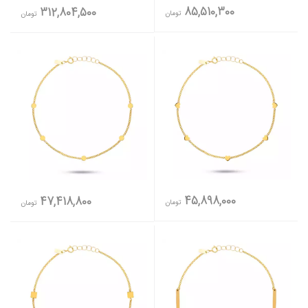
85,510,300
312,804,500
تومان
تومان
45,898,000
47,418,800
تومان
تومان