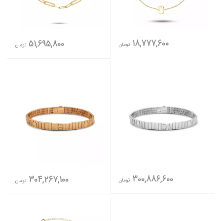
18,777,600
51,695,800
تومان
تومان
300,886,600
304,267,100
تومان
تومان