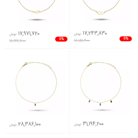
17,243,830
17,971,720
تومان
تومان
5%
5%
18,151,400
18,917,600
31,194,200
28,386,100
تومان
تومان