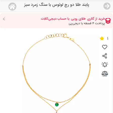
پابند طلا دو رج لوتوس با سنگ زمرد سبز
منو
18,785,000
قیمت هرگرم طلای 18 عیار:
تومان
صفحه اصلی
1
دسته بندی محصولات
نمایندگی ها
مجله روبی
درباره ما
اعطای نمایندگی
تماس با ما