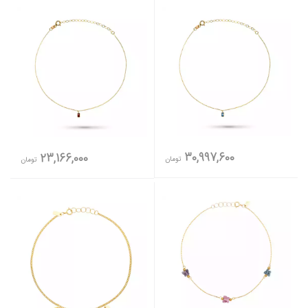
30,997,600
23,166,000
تومان
تومان