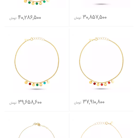
30,857,500
40,286,500
تومان
تومان
37,910,800
39,658,600
تومان
تومان