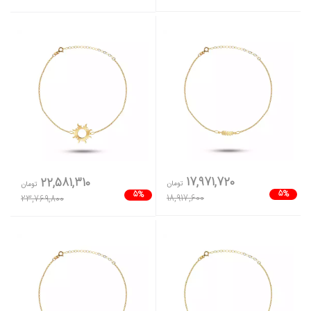
17,971,720
22,581,310
تومان
تومان
5%
5%
18,917,600
23,769,800