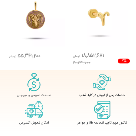
18,852,681
55,341,200
تومان
تومان
7%
20,271,700
ضمانت تعویض و مرجوعی
خدمات پس از فروش در کلیه شعب
فاکتور مورد تایید اتحادیه طلا و جواهر
امکان تحویل اکسپرس