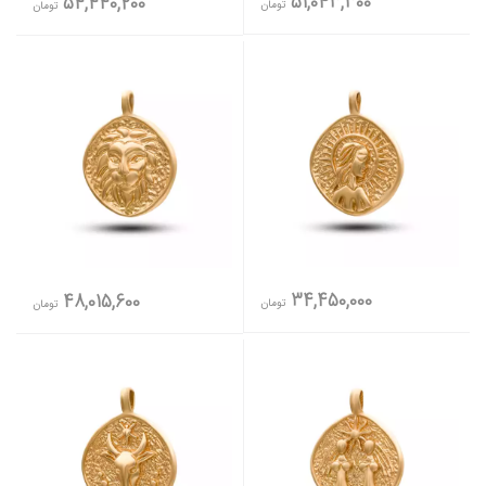
51,043,300
54,440,200
تومان
تومان
34,450,000
48,015,600
تومان
تومان