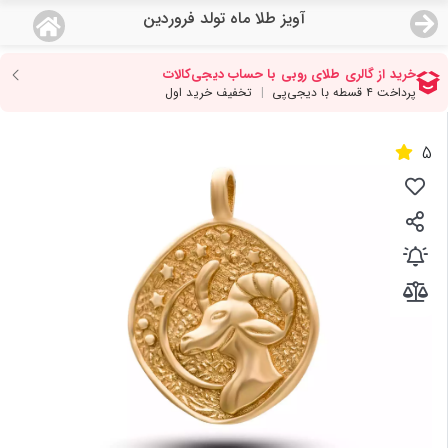
آویز طلا ماه تولد فروردین
منو
18,783,000
قیمت هرگرم طلای 18 عیار:
تومان
صفحه اصلی
5
دسته بندی محصولات
نمایندگی ها
مجله روبی
درباره ما
اعطای نمایندگی
تماس با ما