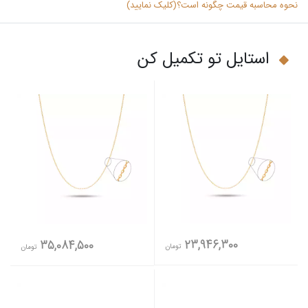
نحوه محاسبه قیمت چگونه است؟(کلیک نمایید)
استایل تو تکمیل کن
23,946,300
35,084,500
تومان
تومان