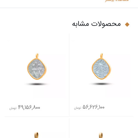
محصولات مشابه
56,626,100
49,156,800
تومان
تومان