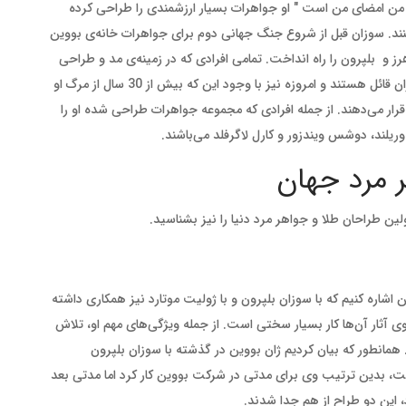
من امضای من است " او جواهرات بسیار ارزشمندی را طراحی کرده
کنند. سوزان قبل از شروع جنگ جهانی دوم برای جواهرات خانه‌ی بووین
ز و بلپرون را راه انداخت. تمامی افرادی که در زمینه‌ی مد و طراحی
لباس و سایر موارد فعالیت می‌کنند، احترام زیادی برای سوزان قائل هستند و امروزه نیز با وجود این که بیش از 30 سال از مرگ او
د قرار می‌دهند. از جمله افرادی که مجموعه جواهرات طراحی شده او را
 وریلند، دوشس ویندزور و کارل لاگرفلد می‌باشند.
ر مرد جهان
ین طراحان طلا و جواهر مرد دنیا را نیز بشناسید.
ن اشاره کنیم که با سوزان بلپرون و با ژولیت موتارد نیز همکاری داشته
وی آثار آن‌ها کار بسیار سختی است. از جمله ویژگی‌های مهم او، تلاش
. همانطور که بیان کردیم ژان بووین در گذشته با سوزان بلپرون
ت، بدین ترتیب وی برای مدتی در شرکت بووین کار کرد اما مدتی بعد