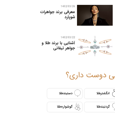
1402/03/26
معرفی برند جواهرات
شوپارد
1402/03/22
آشنایی با برند طلا و
جواهر تیفانی
 دوست داری؟
انگشتر طلا
دستبند طلا
گردنبند طلا
گوشواره طلا