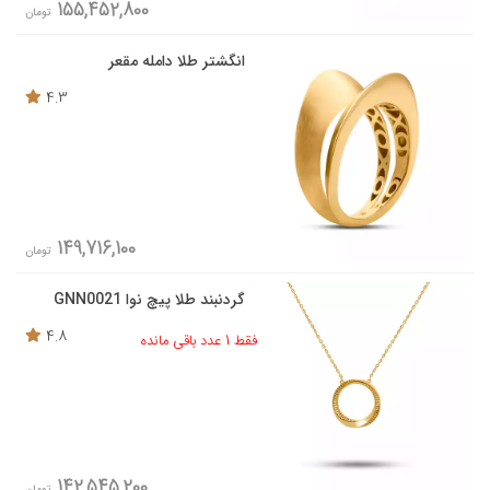
155,452,800
تومان
انگشتر طلا دامله مقعر
4.3
149,716,100
تومان
گردنبند طلا پیچ نوا GNN0021
4.8
فقط 1 عدد باقی مانده
142,545,200
تومان