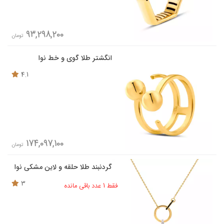
93,298,200
تومان
انگشتر طلا گوی و خط نوا
4.1
174,097,100
تومان
گردنبند طلا حلقه و لاین مشکی نوا
3
فقط 1 عدد باقی مانده