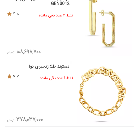
GEN0012
4.8
فقط 2 عدد باقی مانده
108,698,700
تومان
دستبند طلا زنجیری نوا
4.7
فقط 1 عدد باقی مانده
378,037,000
تومان