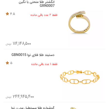
انگشتر طلا منحنی با نگین
GRN0007
4.5
فقط 2 عدد باقی مانده
114,148,500
تومان
دستبند طلا فلای نوا GBN0015
5
فقط 1 عدد باقی مانده
244,945,400
تومان
گوشواره طلا مستطیل مدرن نوا