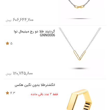
606,644,700
تومان
گردنبند طلا دو رج مینیمال نوا
GNN0006
5
120,745,800
تومان
انگشترطلا بدون نگین هکس
4.3
فقط 2 عدد باقی مانده