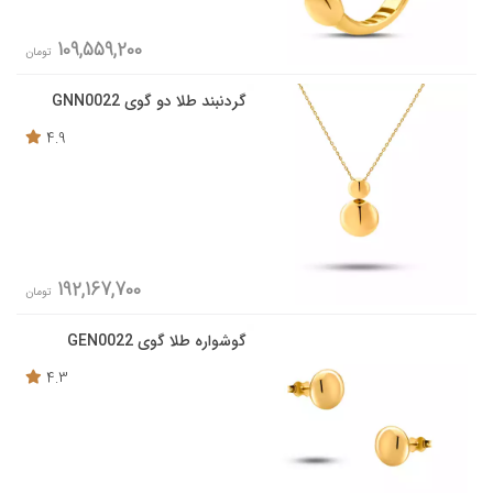
109,559,200
تومان
گردنبند طلا دو گوی GNN0022
4.9
192,167,700
تومان
گوشواره طلا گوی GEN0022
4.3