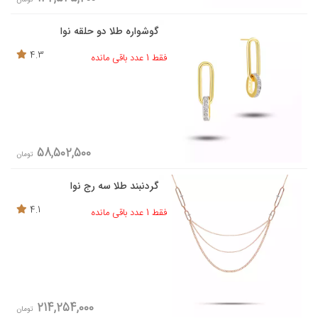
گوشواره طلا دو حلقه نوا
4.3
فقط 1 عدد باقی مانده
58,502,500
تومان
گردنبند طلا سه رج نوا
4.1
فقط 1 عدد باقی مانده
214,254,000
تومان