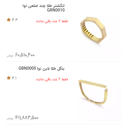
انگشتر طلا چند ضلعی نوا
GRN0010
4.3
فقط 2 عدد باقی مانده
60,510,400
تومان
بنگل طلا لاین نوا GBN0005
4.1
فقط 2 عدد باقی مانده
411,883,500
تومان