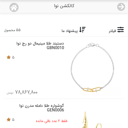
کالکشن نوا
منو
18,807,000
قیمت هرگرم طلای 18 عیار:
تومان
صفحه اصلی
55 محصول
فیلتر
پیشنهاد ما
دستبند طلا مینیمال دو رج نوا
دسته بندی محصولات
GBN0010
5
نمایندگی ها
مجله روبی
درباره ما
78,867,800
تومان
اعطای نمایندگی
گوشواره طلا دامله مدرن نوا
GEN0006
تماس با ما
5
فقط 2 عدد باقی مانده