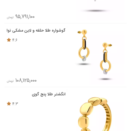
95,791,100
تومان
گوشواره طلا حلقه و لاین مشکی نوا
4.6
108,125,000
تومان
انگشتر طلا پنج گوی
4.3