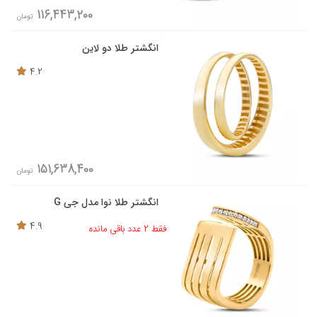
116,443,200
تومان
انگشتر طلا دو لاین
4.2
151,638,400
تومان
انگشتر طلا نوا مدل جی G
4.9
فقط 2 عدد باقی مانده