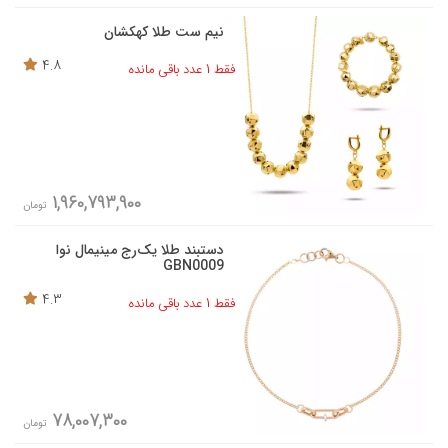
نیم ست طلا کهکشان
4.8
فقط 1 عدد باقی مانده
1,960,793,900
تومان
دستبند طلا یک‌رج مینیمال نوا
GBN0009
4.3
فقط 1 عدد باقی مانده
78,007,300
تومان