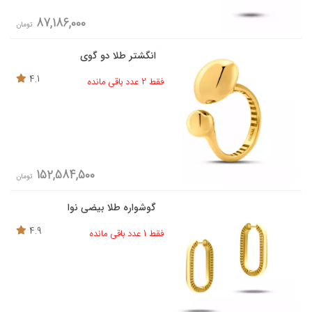
87,186,000
تومان
انگشتر طلا دو گوی
4.1
فقط 2 عدد باقی مانده
152,584,500
تومان
گوشواره طلا بیضی نوا
4.9
فقط 1 عدد باقی مانده